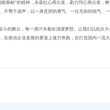
别能奉献”的精神，永葆红心再出发，勠力同心再出发，
、不骛于虚声，以一身是胆的勇气、一往无前的锐气、一抓
奋斗的舞台，每一滴汗水都在浇灌梦想。让我们以此次大
，在推动企业发展的赛道上接力奔跑，在打造国内一流大