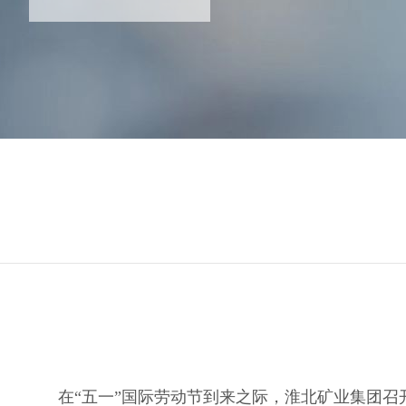
在“五一”国际劳动节到来之际，淮北矿业集团召