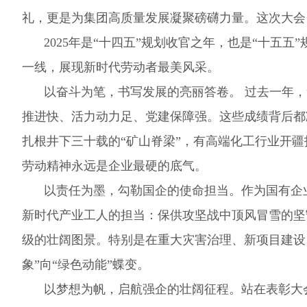
礼，更是为集团高质量发展凝聚磅礴力量。这次大会
2025年是“十四五”规划收官之年，也是“十
一线，展现新时代劳动者最美风采。
以奋斗为笔，书写发展的亮丽答卷。 过去一年，
推进快、活力动力足、党建保障强。这些成绩背后都
扎根井下三十载的“矿山脊梁”，有高端化工行业开疆
劳动精神永远是企业最硬的底气。
以责任为墨，勾勒国企的使命担当。作为国有企
新时代产业工人的担当：保供攻坚战中顶风冒雪的坚
级的壮阔图景。特别是在重大灾害治理、新项目建设
象”向“绿色动能”蝶变。
以梦想为帆，启航强企的壮阔征程。站在表彰大