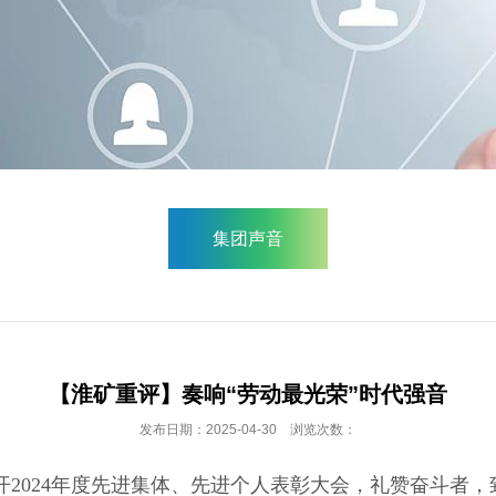
集团声音
【淮矿重评】奏响“劳动最光荣”时代强音
发布日期：2025-04-30 浏览次数：
开2024年度先进集体、先进个人表彰大会，礼赞奋斗者