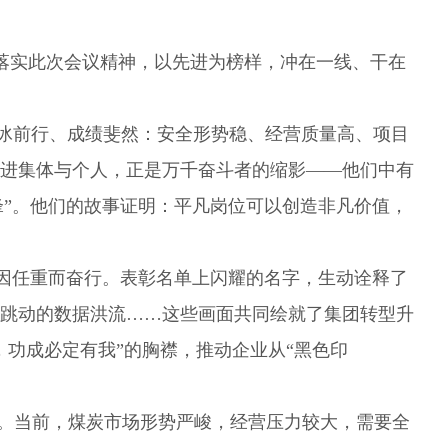
彻落实此次会议精神，以先进为榜样，冲在一线、干在
，破冰前行、成绩斐然：安全形势稳、经营质量高、项目
进集体与个人，正是万千奋斗者的缩影——他们中有
锋”。他们的故事证明：平凡岗位可以创造非凡价值，
只因任重而奋行。表彰名单上闪耀的名字，生动诠释了
跳动的数据洪流……这些画面共同绘就了集团转型升
功成必定有我”的胸襟，推动企业从“黑色印
。当前，煤炭市场形势严峻，经营压力较大，需要全