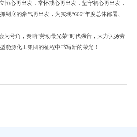
树立恒心再出发，常怀戒心再出发，坚守初心再出发，
到底的豪气再出发，为实现“666”年度总体部署、
会为号角，奏响“劳动最光荣”时代强音，大力弘扬劳
型能源化工集团的征程中书写新的荣光！