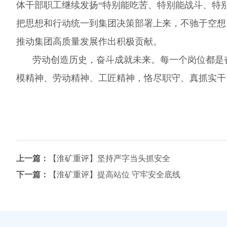
体干部职工继续发扬“特别能吃苦、特别能战斗、特
把思想和行动统一到集团决策部署上来，不驰于空想
推动集团高质量发展作出积极贡献。
劳动创造历史，奋斗成就未来。每一个岗位都是
模精神、劳动精神、工匠精神，恪尽职守、真抓实干
上一篇：
【淮矿重评】坚持严字当头抓安全
下一篇：
【淮矿重评】提高站位 守牢安全底线