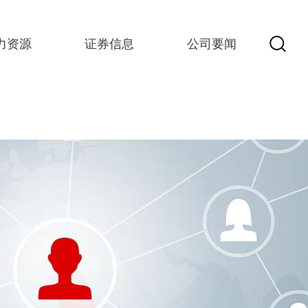
力资源
证券信息
公司要闻