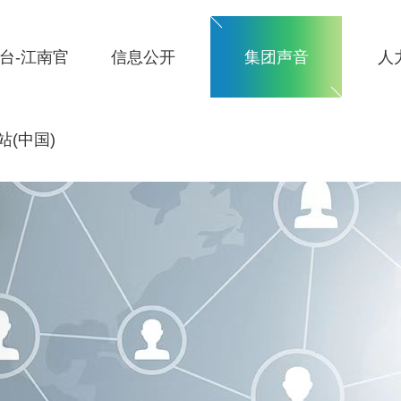
台-江南官
信息公开
集团声音
人
站(中国)