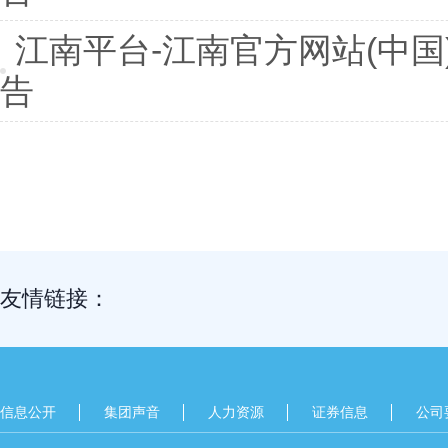
江南平台-江南官方网站(中
告
友情链接：
信息公开
集团声音
人力资源
证券信息
公司