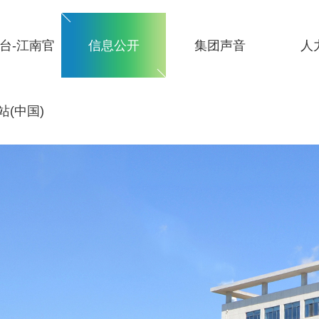
台-江南官
信息公开
集团声音
人
站(中国)