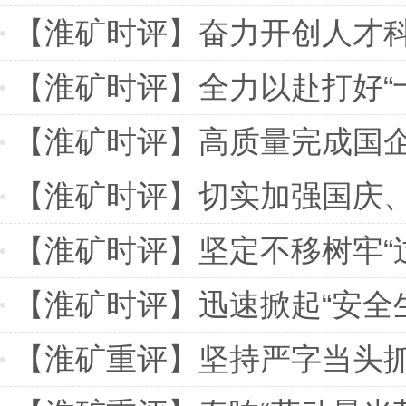
【淮矿时评】奋力开创人才
【淮矿时评】全力以赴打好“
【淮矿时评】高质量完成国
【淮矿时评】切实加强国庆、
【淮矿时评】坚定不移树牢“
【淮矿时评】迅速掀起“安全
【淮矿重评】坚持严字当头