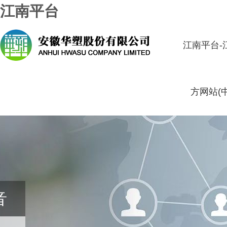
江南平台
江南平台-
方网站(
音