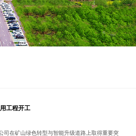
公用工程开工
着该公司在矿山绿色转型与智能升级道路上取得重要突