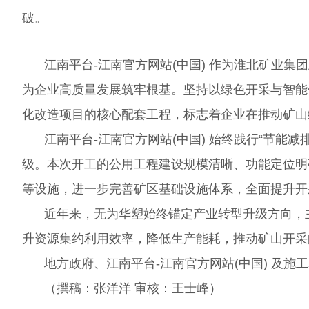
破。
江南平台-江南官方网站(中国) 作为淮北矿业
为企业高质量发展筑牢根基。坚持以绿色开采与智能
化改造项目的核心配套工程，标志着企业在推动矿山
江南平台-江南官方网站(中国) 始终践行“节
级。本次开工的公用工程建设规模清晰、功能定位明
等设施，进一步完善矿区基础设施体系，全面提升开
近年来，无为华塑始终锚定产业转型升级方向，
升资源集约利用效率，降低生产能耗，推动矿山开采向
地方政府、江南平台-江南官方网站(中国) 及
（撰稿：张洋洋 审核：王士峰）