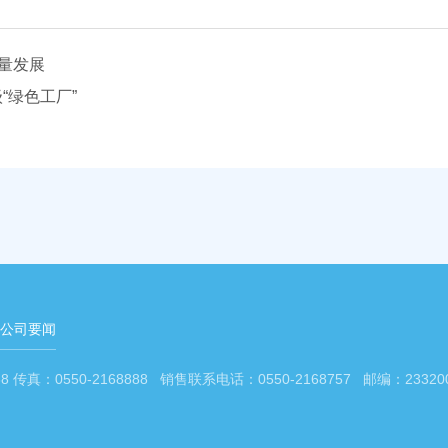
质量发展
“绿色工厂”
公司要闻
：0550-2168888 销售联系电话：0550-2168757 邮编：23320