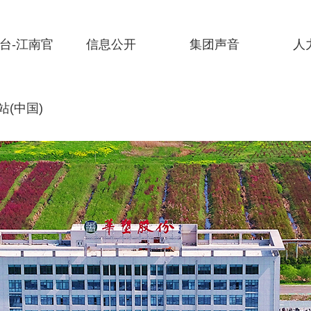
台-江南官
信息公开
集团声音
人
站(中国)