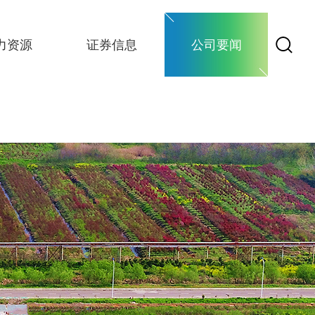
力资源
证券信息
公司要闻