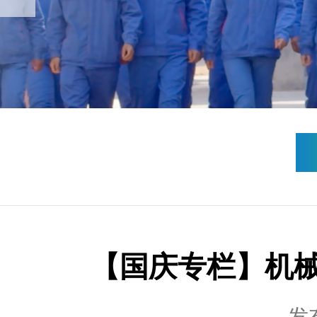
【国庆专栏】机
发