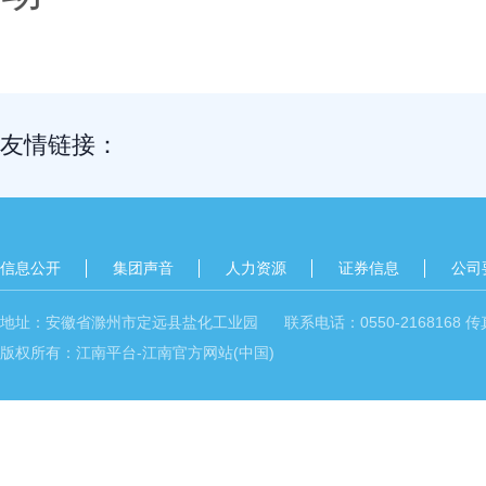
友情链接：
信息公开
集团声音
人力资源
证券信息
公司
地址：安徽省滁州市定远县盐化工业园 联系电话：0550-2168168 传真：05
版权所有：江南平台-江南官方网站(中国)