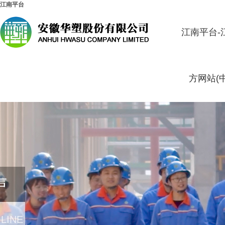
江南平台
江南平台-
方网站(
声
 LINE