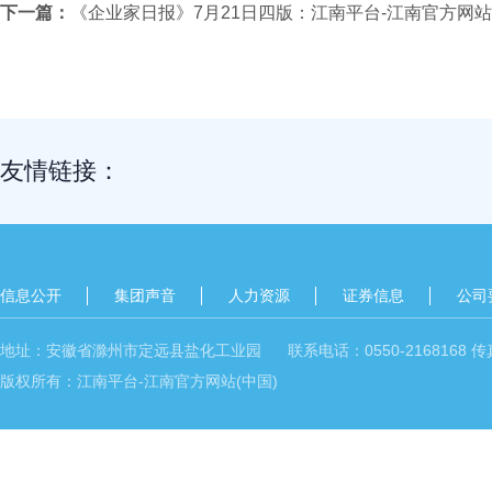
下一篇：
《企业家日报》7月21日四版：江南平台-江南官方网站
友情链接：
信息公开
集团声音
人力资源
证券信息
公司
地址：安徽省滁州市定远县盐化工业园 联系电话：0550-2168168 传真：05
版权所有：江南平台-江南官方网站(中国)