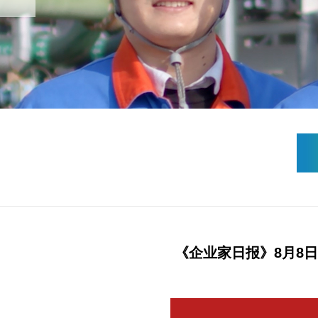
《企业家日报》8月8日