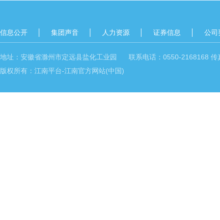
信息公开
集团声音
人力资源
证券信息
公司
地址：安徽省滁州市定远县盐化工业园 联系电话：0550-2168168 传真：05
版权所有：江南平台-江南官方网站(中国)