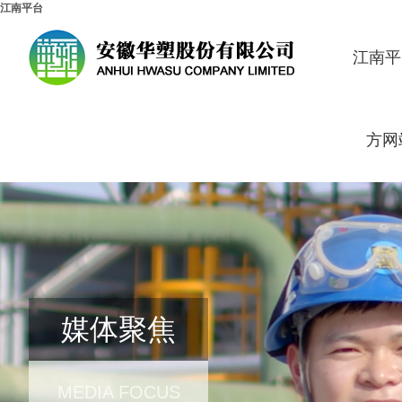
江南平台
江南平
方网
媒体聚焦
MEDIA FOCUS