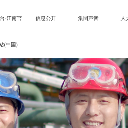
台-江南官
信息公开
集团声音
人
站(中国)