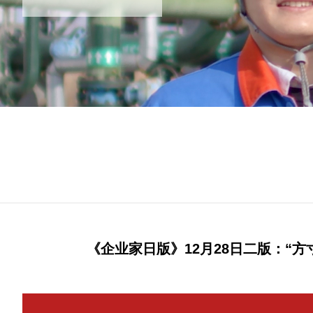
《企业家日版》12月28日二版：“方