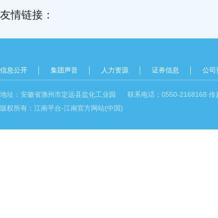
友情链接：
信息公开
集团声音
人力资源
证券信息
公司
地址：安徽省滁州市定远县盐化工业园 联系电话：0550-2168168 传真：05
版权所有：江南平台-江南官方网站(中国)